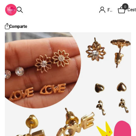
0
Firme en el registro
Cest
Comparte