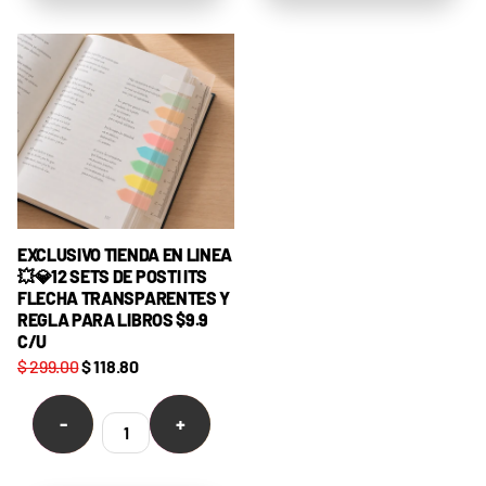
EXCLUSIVO TIENDA EN LINEA
💥💎12 SETS DE POSTI ITS
FLECHA TRANSPARENTES Y
REGLA PARA LIBROS $9.9
C/U
$ 299.00
$ 118.80
-
+