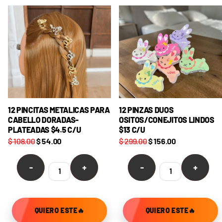
12 PINCITAS METALICAS PARA
12 PINZAS DUOS
CABELLO DORADAS-
OSITOS/CONEJITOS LINDOS
PLATEADAS $4.5 C/U
$13 C/U
$ 108.00
$ 54.00
$ 299.00
$ 156.00
-
+
-
+
QUIERO ESTE🔥
QUIERO ESTE🔥