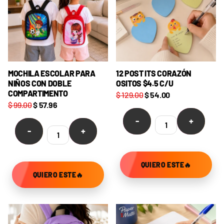
MOCHILA ESCOLAR PARA
12 POST ITS CORAZÓN
NIÑOS CON DOBLE
OSITOS $4.5 C/U
COMPARTIMENTO
$ 129.00
$ 54.00
$ 99.00
$ 57.96
-
+
-
+
QUIERO ESTE🔥
QUIERO ESTE🔥