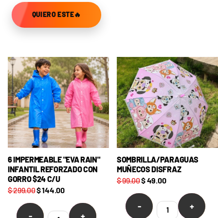
QUIERO ESTE🔥
6 IMPERMEABLE "EVA RAIN"
SOMBRILLA/PARAGUAS
INFANTIL REFORZADO CON
MUÑECOS DISFRAZ
GORRO $24 C/U
$ 99.00
$ 49.00
$ 299.00
$ 144.00
-
+
-
+