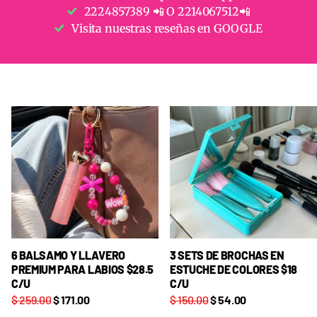
2224857389 📲 O 2214067512📲
Visita nuestras reseñas en GOOGLE
6 BALSAMO Y LLAVERO
3 SETS DE BROCHAS EN
PREMIUM PARA LABIOS $28.5
ESTUCHE DE COLORES $18
C/U
C/U
$ 259.00
$ 171.00
$ 150.00
$ 54.00