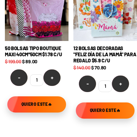
50 BOLSAS TIPO BOUTIQUE
12 BOLSAS DECORADAS
MAXI 40CM*50CM $1.78 C/U
"FELIZ DÍA DE LA MAMÁ" PARA
REGALO $5.9 C/U
$ 199.00
$ 89.00
$ 140.00
$ 70.80
-
+
-
+
QUIERO ESTE🔥
QUIERO ESTE🔥