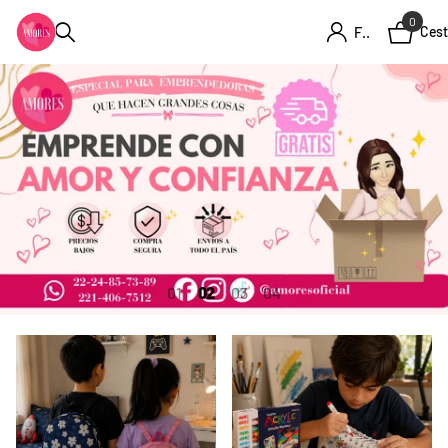
0
Firme en el registro
Cest
1
2
3
4