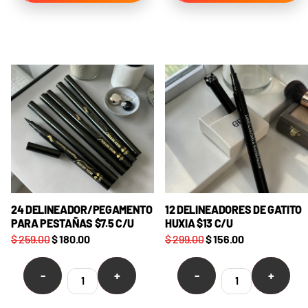
24 DELINEADOR/PEGAMENTO
12 DELINEADORES DE GATITO
PARA PESTAÑAS $7.5 C/U
HUXIA $13 C/U
$ 259.00
$ 180.00
$ 299.00
$ 156.00
-
+
-
+