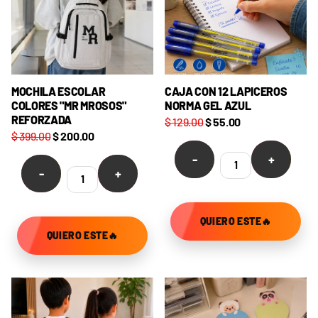
MOCHILA ESCOLAR
CAJA CON 12 LAPICEROS
COLORES "MR MROSOS"
NORMA GEL AZUL
REFORZADA
$ 129.00
$ 55.00
$ 399.00
$ 200.00
-
+
-
+
QUIERO ESTE🔥
QUIERO ESTE🔥