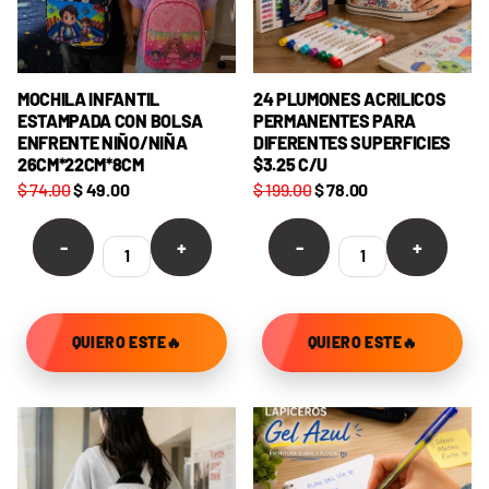
MOCHILA INFANTIL
24 PLUMONES ACRILICOS
ESTAMPADA CON BOLSA
PERMANENTES PARA
ENFRENTE NIÑO/NIÑA
DIFERENTES SUPERFICIES
26CM*22CM*8CM
$3.25 C/U
$ 74.00
$ 49.00
$ 199.00
$ 78.00
-
+
-
+
QUIERO ESTE🔥
QUIERO ESTE🔥