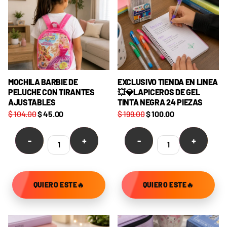
MOCHILA BARBIE DE
EXCLUSIVO TIENDA EN LINEA
PELUCHE CON TIRANTES
💥💎LAPICEROS DE GEL
AJUSTABLES
TINTA NEGRA 24 PIEZAS
$ 104.00
$ 45.00
$ 199.00
$ 100.00
-
+
-
+
QUIERO ESTE🔥
QUIERO ESTE🔥