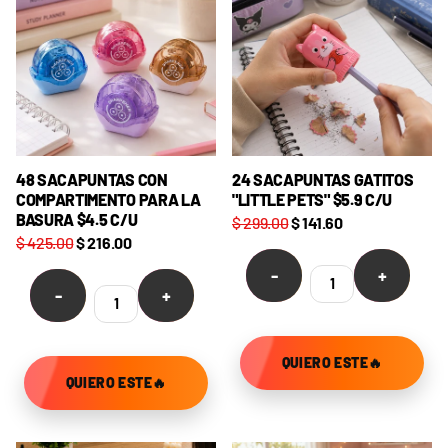
48 SACAPUNTAS CON
24 SACAPUNTAS GATITOS
COMPARTIMENTO PARA LA
"LITTLE PETS" $5.9 C/U
BASURA $4.5 C/U
$ 299.00
$ 141.60
$ 425.00
$ 216.00
-
+
-
+
QUIERO ESTE🔥
QUIERO ESTE🔥