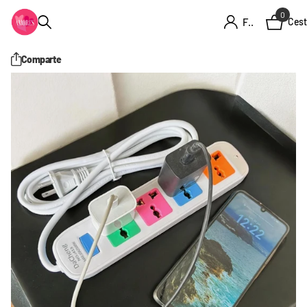
0
Firme en el registro
Cest
Comparte