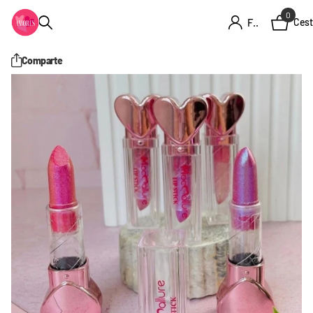
0
Firme en el registro
Cest
Comparte