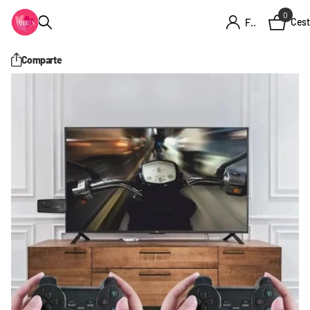
0
Firme en el registro
Cest
Comparte