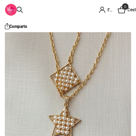
0
Firme en el registro
Cest
Comparte