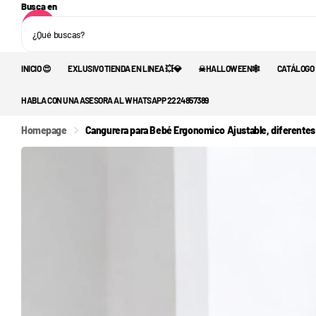
Busca en
INICIO 😍
EXLUSIVO TIENDA EN LINEA 💥💎
☠︎︎HALLOWEEN🕸️
CATÁLOGO
HABLA CON UNA ASESORA AL WHATSAPP 2224857389
Homepage
Cangurera para Bebé Ergonomico Ajustable, diferentes