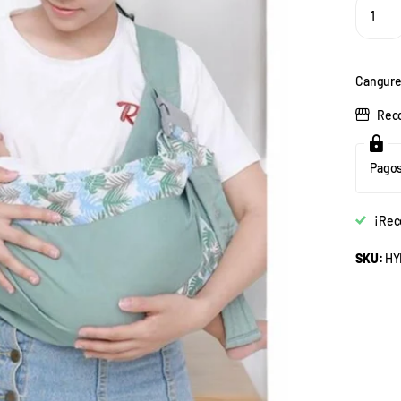
Cangurer
Reco
Pagos
¡Rec
SKU:
HYD