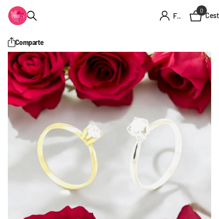
0
Firme en el registro
Cest
Comparte