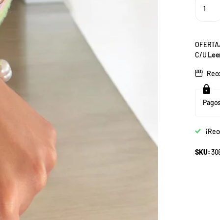
OFERTAA
C/U
Leer
Reco
Pagos
¡Rec
SKU:
308