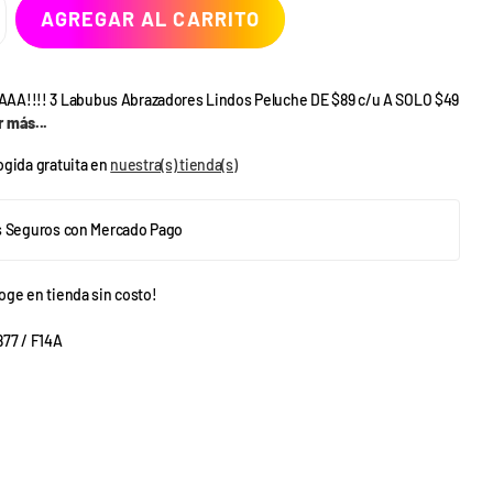
AGREGAR AL CARRITO
AA!!!! 3 Labubus Abrazadores Lindos Peluche DE $89 c/u A SOLO $49
 más...
gida gratuita en
nuestra(s) tienda(s)
 Seguros con Mercado Pago
oge en tienda sin costo!
77 / F14A