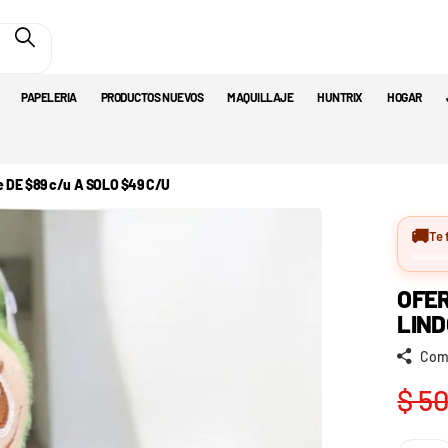
PAPELERIA
PRODUCTOS NUEVOS
MAQUILLAJE
HUNTRIX
HOGAR
 DE $89 c/u A SOLO $49 C/U
🚚
Te 
OFE
LIND
Com
$ 5