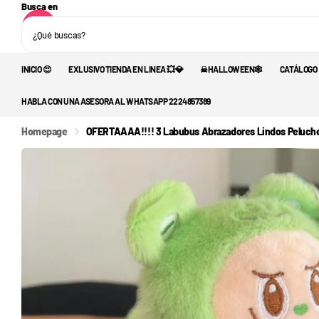
Busca en
INICIO 😍
EXLUSIVO TIENDA EN LINEA 💥💎
☠︎︎HALLOWEEN🕸️
CATÁLOGO
HABLA CON UNA ASESORA AL WHATSAPP 2224857389
Homepage
OFERTAAAA!!!! 3 Labubus Abrazadores Lindos Peluche