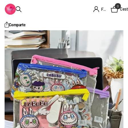
0
Firme en el registro
Cest
Comparte