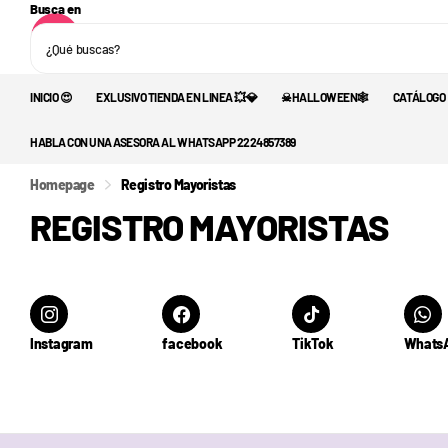
Busca en
INICIO 😍
EXLUSIVO TIENDA EN LINEA 💥💎
☠︎︎HALLOWEEN🕸️
CATÁLOGO
HABLA CON UNA ASESORA AL WHATSAPP 2224857389
Homepage
Registro Mayoristas
REGISTRO MAYORISTAS
Instagram
facebook
TikTok
Whats